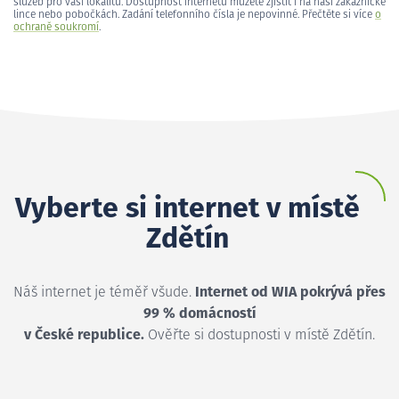
služeb pro vaši lokalitu. Dostupnost internetu můžete zjistit i na naší zákaznické
lince nebo pobočkách. Zadání telefonního čísla je nepovinné. Přečtěte si více
o
ochraně soukromí
.
Vyberte si internet v místě
Zdětín
Náš internet je téměř všude.
Internet od WIA pokrývá přes
99 % domácností
v České republice.
Ověřte si dostupnosti v místě Zdětín.