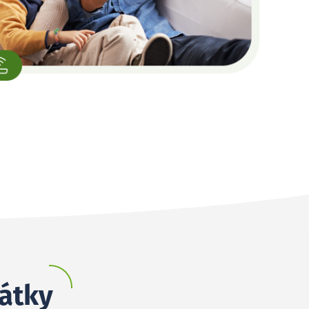
bátky