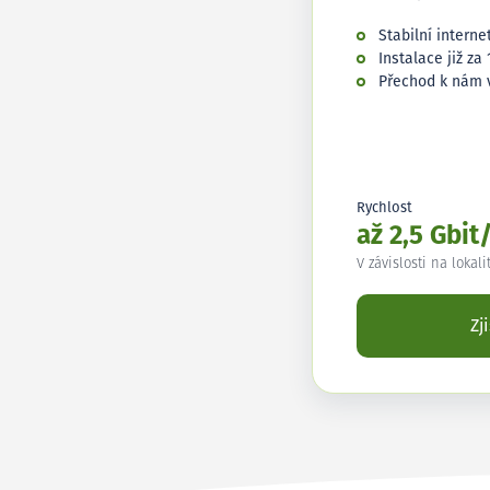
Stabilní interne
Instalace již za 
Přechod k nám 
Rychlost
až 2,5 Gbit
V závislosti na lokali
Zj