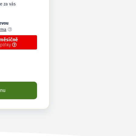
e za vás
levou
arma
 měsíčně
oplňky
enu