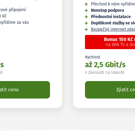
Přechod k nám vyřídím
tové připojení
Nonstop podpora
1 Kč
Přednostní instalace
vyřídíme za vás
Doplňkové služby se s
Bezpečný internet zd
Bonus 150 Kč
na WIA TV a d
Rychlost
/s
až 2,5 Gbit/s
tě.
V závislosti na lokalitě.
istit cenu
Zjistit c