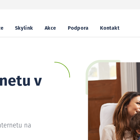
ze
Skylink
Akce
Podpora
Kontakt
netu v
nternetu na