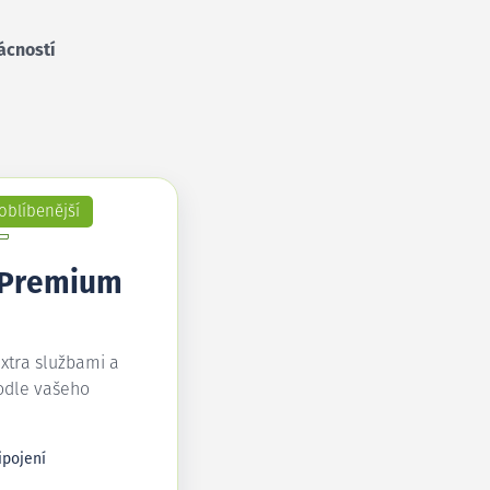
ácností
oblíbenější
 Premium
extra službami a
odle vašeho
ipojení