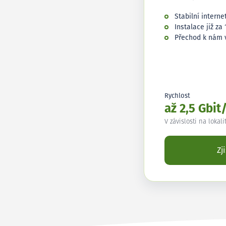
Stabilní interne
Instalace již za 
Přechod k nám 
Rychlost
až 2,5 Gbit
V závislosti na lokali
Zj