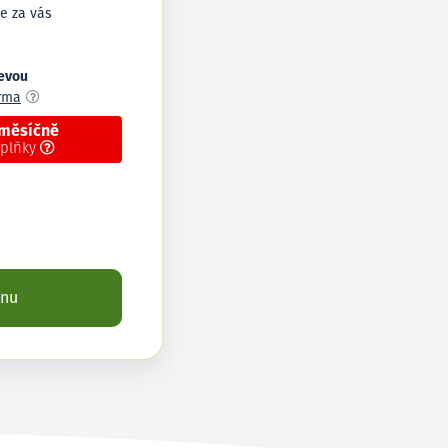
e za vás
levou
arma
 měsíčně
oplňky
enu