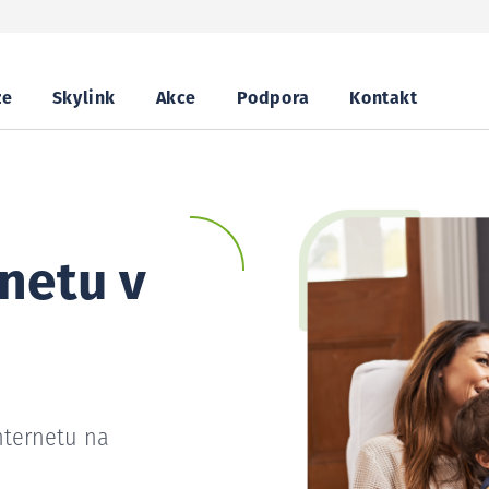
ze
Skylink
Akce
Podpora
Kontakt
netu v
nternetu na