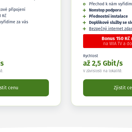
Přechod k nám vyřídím
tové připojení
Nonstop podpora
1 Kč
Přednostní instalace
vyřídíme za vás
Doplňkové služby se s
Bezpečný internet zd
Bonus 150 Kč
na WIA TV a d
Rychlost
/s
až 2,5 Gbit/s
tě.
V závislosti na lokalitě.
istit cenu
Zjistit c