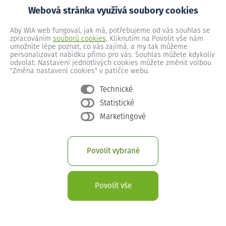
Webová stránka využívá soubory cookies
Aby WIA web fungoval, jak má, potřebujeme od vás souhlas se
Stařechovice č.p. 93
zpracováním
souborů cookies
. Kliknutím na Povolit vše nám
umožníte lépe poznat, co vás zajímá, a my tak můžeme
personalizovat nabídku přímo pro vás. Souhlas můžete kdykoliv
odvolat. Nastavení jednotlivých cookies můžete změnit volbou
Stařechovice č.p. 94
"Změna nastavení cookies" v patičce webu.
Technické
Statistické
Stařechovice č.p. 95
Marketingové
Stařechovice č.p. 96
Povolit vybrané
Stařechovice č.p. 97
Povolit vše
Stařechovice č.p. 98