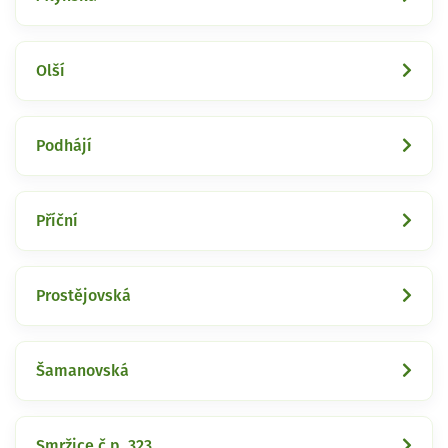
Olší
Podhájí
Příční
Prostějovská
Šamanovská
Smržice č.p. 323