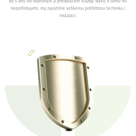
do 5 dnů od objednání a předplacení služby. Navíc k tomu nic
nepotřebujete, my zajistíme veškerou potřebnou techniku i
instalaci.