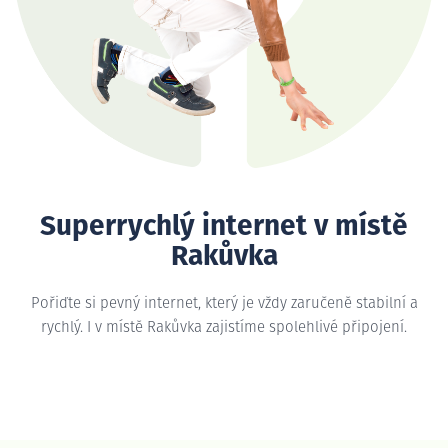
Superrychlý internet v místě
Rakůvka
Pořiďte si pevný internet, který je vždy zaručeně stabilní a
rychlý. I v místě Rakůvka zajistíme spolehlivé připojení.