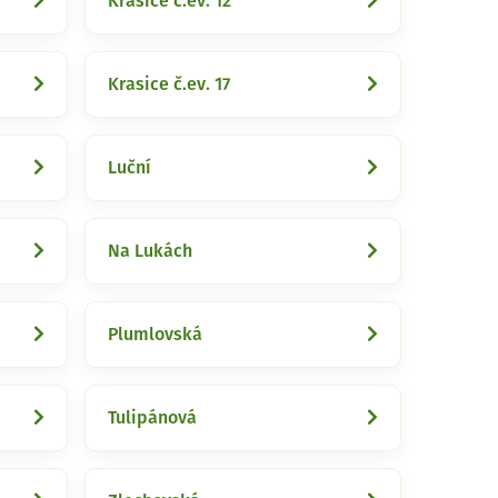
Krasice č.ev. 12
Krasice č.ev. 17
Luční
Na Lukách
Plumlovská
Tulipánová