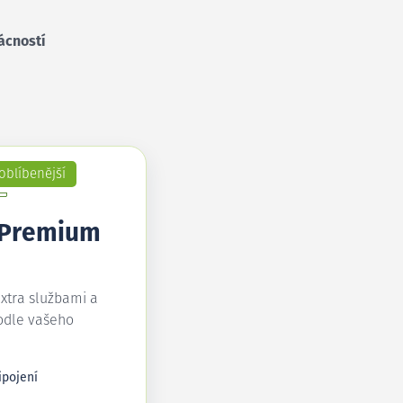
ácností
oblíbenější
 Premium
extra službami a
odle vašeho
ipojení