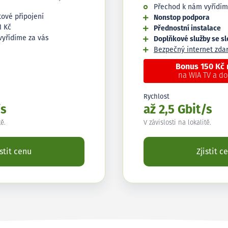
Přechod k nám vyřídím
tové připojení
Nonstop podpora
1 Kč
Přednostní instalace
vyřídíme za vás
Doplňkové služby se s
Bezpečný internet zd
Bonus 150 Kč
na WIA TV a d
Rychlost
/s
až 2,5 Gbit/s
tě.
V závislosti na lokalitě.
istit cenu
Zjistit c