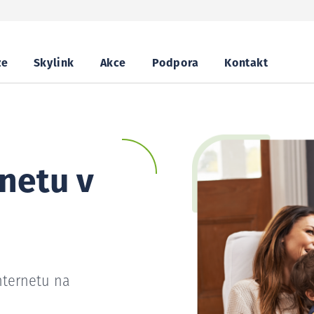
ze
Skylink
Akce
Podpora
Kontakt
netu v
nternetu na