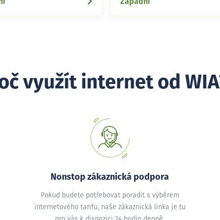
ní
Západní
oč využít internet od WIA
Nonstop zákaznická podpora
Pokud budete potřebovat poradit s výběrem
internetového tarifu, naše zákaznická linka je tu
pro vás k dispozici 24 hodin denně.