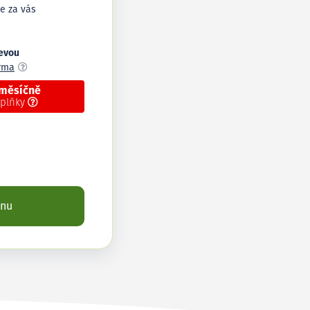
e za vás
levou
arma
 měsíčně
oplňky
enu