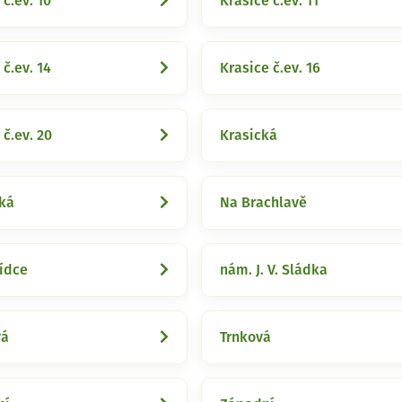
 č.ev. 10
Krasice č.ev. 11
 č.ev. 14
Krasice č.ev. 16
 č.ev. 20
Krasická
ká
Na Brachlavě
ídce
nám. J. V. Sládka
vá
Trnková