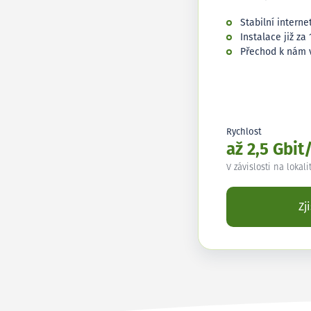
Stabilní interne
Instalace již za 
Přechod k nám 
Rychlost
až 2,5 Gbit
V závislosti na lokali
Zj