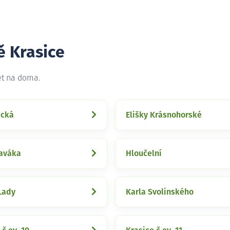
ě Krasice
et na doma.
ická
Elišky Krásnohorské
raváka
Hloučelní
Lady
Karla Svolinského