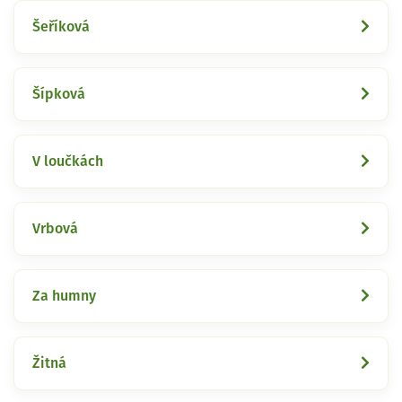
Šeříková
Šípková
V loučkách
Vrbová
Za humny
Žitná