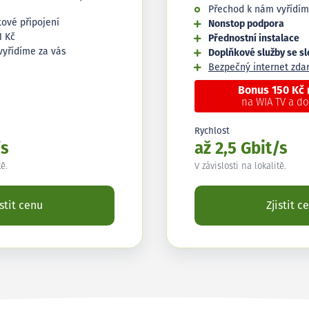
Přechod k nám vyřídím
tové připojení
Nonstop podpora
1 Kč
Přednostní instalace
vyřídíme za vás
Doplňkové služby se s
Bezpečný internet zd
Bonus 150 Kč
na WIA TV a d
Rychlost
/s
až 2,5 Gbit/s
tě.
V závislosti na lokalitě.
istit cenu
Zjistit c