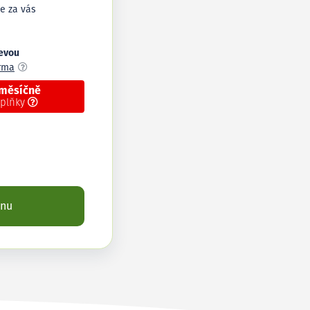
e za vás
levou
arma
 měsíčně
oplňky
enu