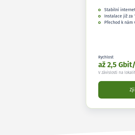
Stabilní interne
Instalace již za 
Přechod k nám 
Rychlost
až 2,5 Gbit
V závislosti na lokali
Zj