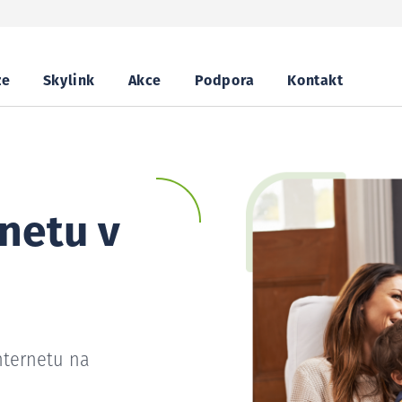
ze
Skylink
Akce
Podpora
Kontakt
netu v
nternetu na