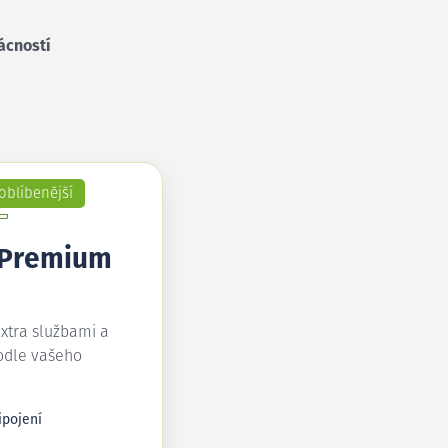
ácností
oblíbenější
 Premium
extra službami a
odle vašeho
ipojení