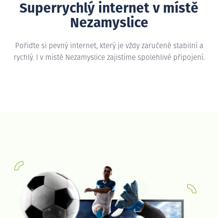
Superrychlý internet v místě
Nezamyslice
Pořiďte si pevný internet, který je vždy zaručeně stabilní a
rychlý. I v místě Nezamyslice zajistíme spolehlivé připojení.