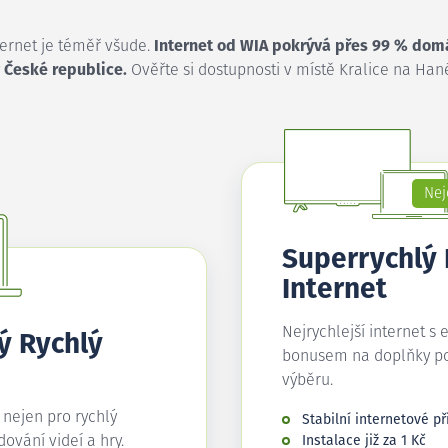
ternet je téměř všude.
Internet od WIA pokrývá přes 99 % dom
 České republice.
Ověřte si dostupnosti v místě Kralice na Han
Nej
Superrychlý
Internet
Nejrychlejší internet s 
ý Rychlý
bonusem na doplňky p
výběru.
í nejen pro rychlý
Stabilní internetové př
edování videí a hry.
Instalace již za 1 Kč