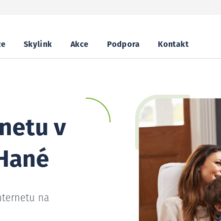
ze
Skylink
Akce
Podpora
Kontakt
netu v
 Hané
nternetu na