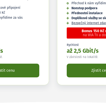
Přechod k nám vyřídím
tové připojení
Nonstop podpora
1 Kč
Přednostní instalace
vyřídíme za vás
Doplňkové služby se s
Bezpečný internet zd
Bonus 150 Kč
na WIA TV a d
Rychlost
/s
až 2,5 Gbit/s
tě.
V závislosti na lokalitě.
istit cenu
Zjistit c