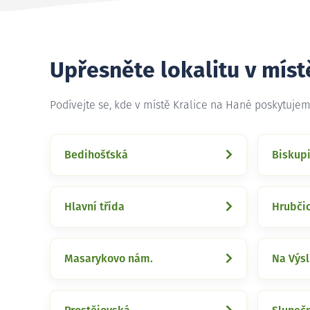
Upřesněte lokalitu v míst
Podívejte se, kde v místě Kralice na Hané poskytuje
Bedihošťská
Biskup
Hlavní třída
Hrubči
Masarykovo nám.
Na Výsl