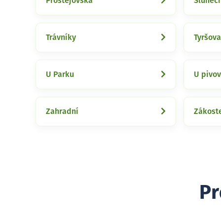
Prostějovská
Sluneč
Trávníky
Tyršova
U Parku
U pivo
Zahradní
Zákoste
Pr