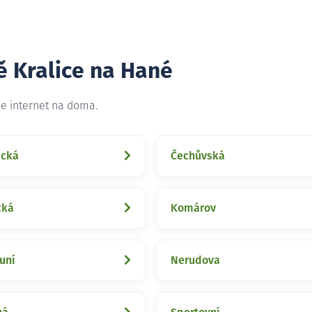
ě Kralice na Hané
me internet na doma.
ická
Čechůvská
cká
Komárov
uní
Nerudova