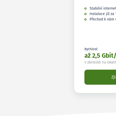
Stabilní interne
Instalace již za 
Přechod k nám 
Rychlost
až 2,5 Gbit
V závislosti na lokali
Zj