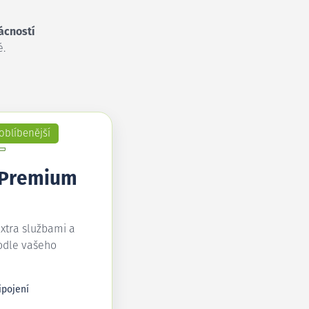
ácností
é.
oblíbenější
 Premium
extra službami a
odle vašeho
ipojení