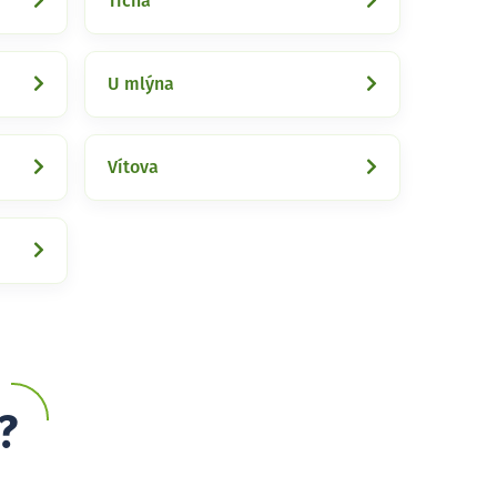
Tichá
U mlýna
Vítova
?