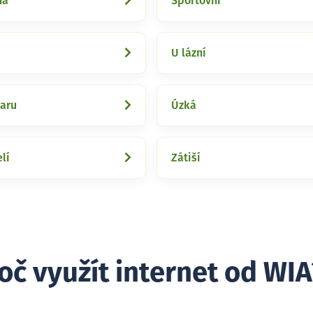
ná
Sportovní
U lázní
varu
Úzká
lí
Zátiší
oč využít internet od WIA