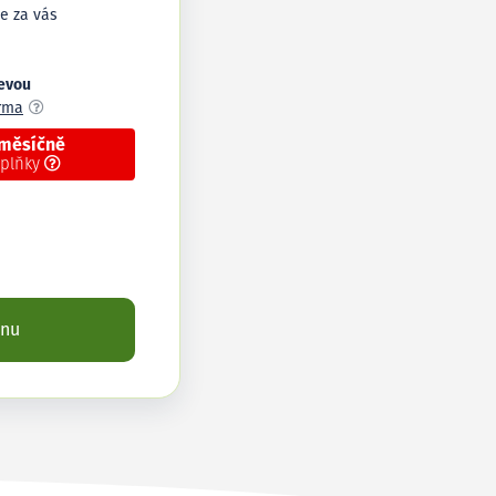
e za vás
levou
arma
 měsíčně
oplňky
enu