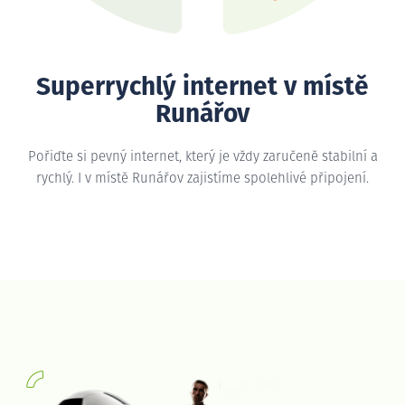
Superrychlý internet v místě
Runářov
Pořiďte si pevný internet, který je vždy zaručeně stabilní a
rychlý. I v místě Runářov zajistíme spolehlivé připojení.