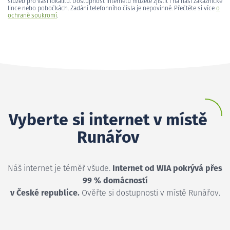
služeb pro vaši lokalitu. Dostupnost internetu můžete zjistit i na naší zákaznické
lince nebo pobočkách. Zadání telefonního čísla je nepovinné. Přečtěte si více
o
ochraně soukromí
.
Vyberte si internet v místě
Runářov
Náš internet je téměř všude.
Internet od WIA pokrývá přes
99 % domácností
v České republice.
Ověřte si dostupnosti v místě Runářov.