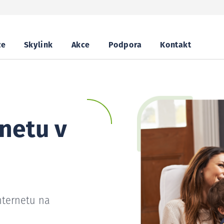
ze
Skylink
Akce
Podpora
Kontakt
netu v
nternetu na