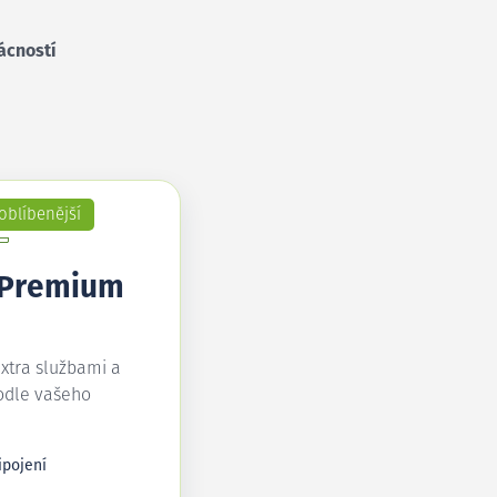
ácností
oblíbenější
 Premium
extra službami a
odle vašeho
ipojení