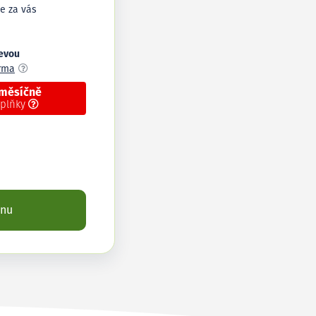
e za vás
levou
arma
 měsíčně
oplňky
enu