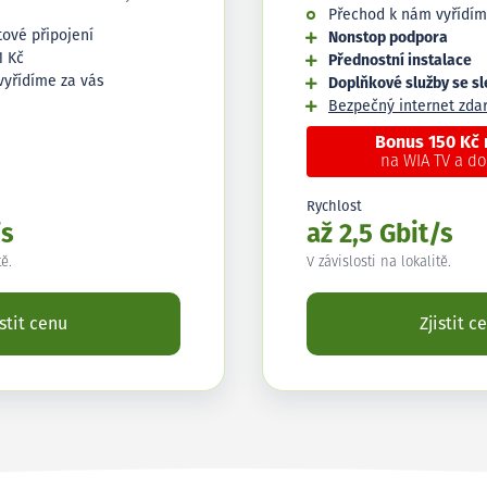
Přechod k nám vyřídím
tové připojení
Nonstop podpora
1 Kč
Přednostní instalace
vyřídíme za vás
Doplňkové služby se s
Bezpečný internet zd
Bonus 150 Kč
na WIA TV a d
Rychlost
/s
až 2,5 Gbit/s
tě.
V závislosti na lokalitě.
istit cenu
Zjistit c