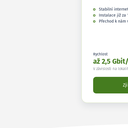
Stabilní interne
Instalace již za 
Přechod k nám 
Rychlost
až 2,5 Gbit
V závislosti na lokali
Zj