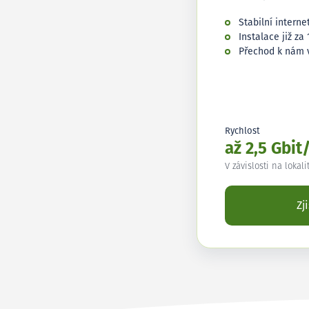
Stabilní interne
Instalace již za 
Přechod k nám 
Rychlost
až 2,5 Gbit
V závislosti na lokali
Zj