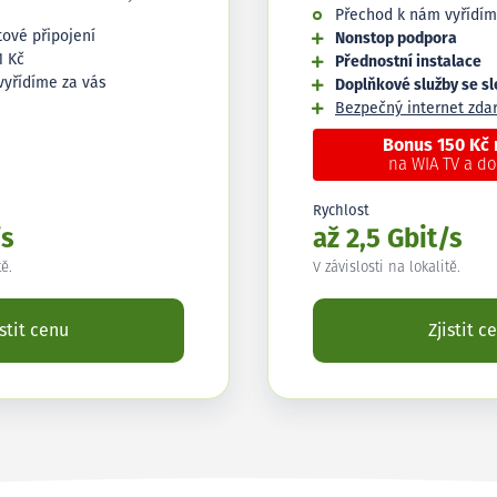
Přechod k nám vyřídím
tové připojení
Nonstop podpora
1 Kč
Přednostní instalace
vyřídíme za vás
Doplňkové služby se s
Bezpečný internet zd
Bonus 150 Kč
na WIA TV a d
Rychlost
/s
až 2,5 Gbit/s
tě.
V závislosti na lokalitě.
istit cenu
Zjistit c