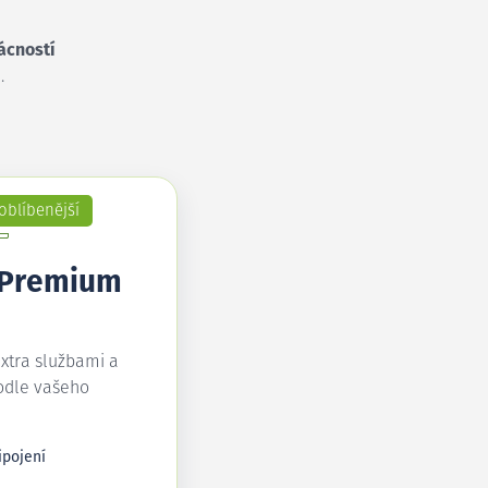
ácností
.
oblíbenější
 Premium
extra službami a
odle vašeho
ipojení