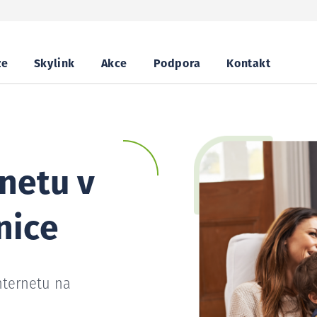
ze
Skylink
Akce
Podpora
Kontakt
netu v
nice
nternetu na