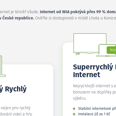
ternet je téměř všude.
Internet od WIA pokrývá přes 99 % dom
v České republice.
Ověřte si dostupnosti v místě Lhota u Konice
Nej
Superrychlý
Internet
Nejrychlejší internet s 
ý Rychlý
bonusem na doplňky p
výběru.
í nejen pro rychlý
Stabilní internetové př
edování videí a hry.
Instalace již za 1 Kč