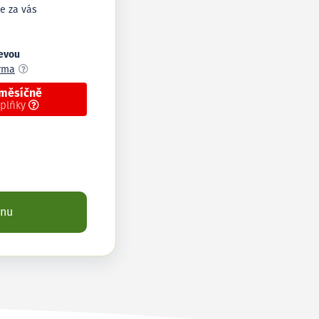
e za vás
levou
arma
 měsíčně
oplňky
enu