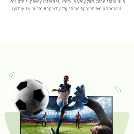
Pořiďte si pevný internet, který je vždy zaručeně stabilní a
rychlý. I v místě Repechy zajistíme spolehlivé připojení.