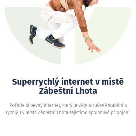
Superrychlý internet v místě
Zábeštní Lhota
Pořiďte si pevný internet, který je vždy zaručeně stabilní a
rychlý. I v místě Zábeštní Lhota zajistíme spolehlivé připojení.