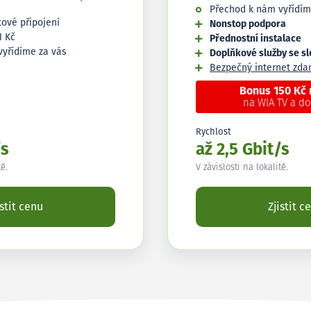
Přechod k nám vyřídím
tové připojení
Nonstop podpora
1 Kč
Přednostní instalace
vyřídíme za vás
Doplňkové služby se s
Bezpečný internet zd
Bonus 150 Kč
na WIA TV a d
Rychlost
/s
až 2,5 Gbit/s
tě.
V závislosti na lokalitě.
istit cenu
Zjistit c