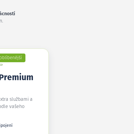
ácností
n.
oblíbenější
 Premium
extra službami a
odle vašeho
ipojení