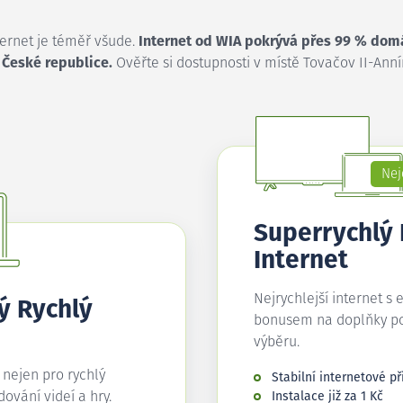
ternet je téměř všude.
Internet od WIA pokrývá přes 99 % dom
 České republice.
Ověřte si dostupnosti v místě Tovačov II-Anní
Nej
Superrychlý
Internet
Nejrychlejší internet s 
ý Rychlý
bonusem na doplňky p
výběru.
í nejen pro rychlý
Stabilní internetové př
edování videí a hry.
Instalace již za 1 Kč