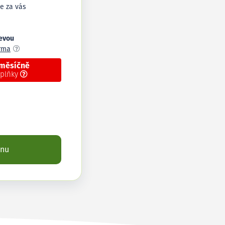
e za vás
levou
arma
 měsíčně
oplňky
enu