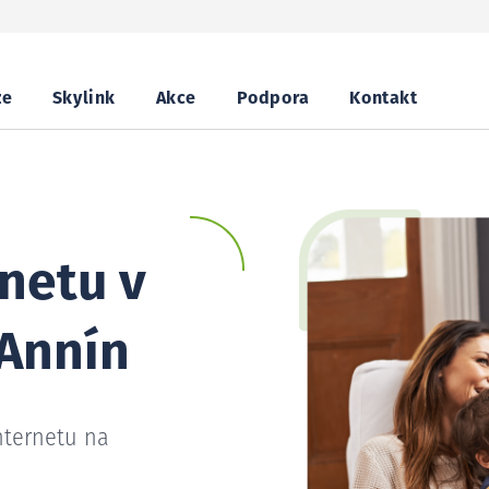
ze
Skylink
Akce
Podpora
Kontakt
netu v
-Annín
nternetu na