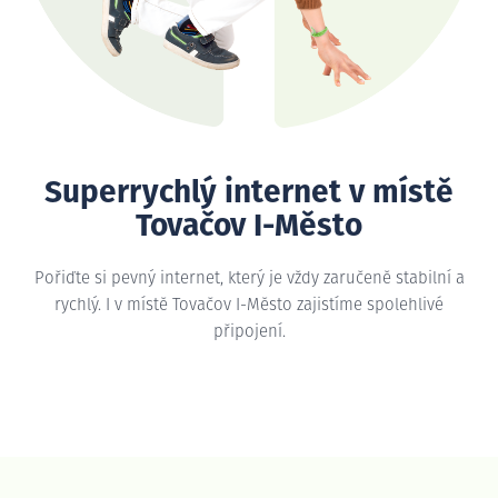
Superrychlý internet v místě
Tovačov I-Město
Pořiďte si pevný internet, který je vždy zaručeně stabilní a
rychlý. I v místě Tovačov I-Město zajistíme spolehlivé
připojení.