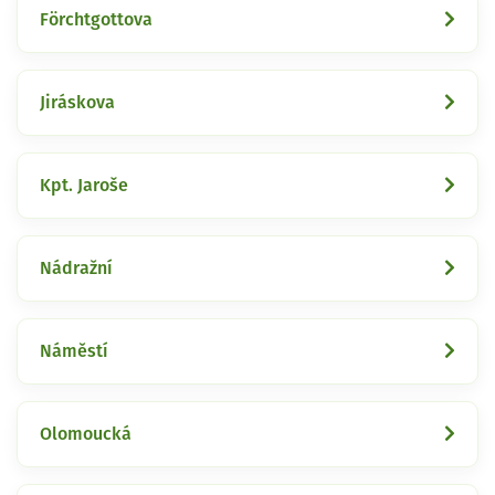
Förchtgottova
Jiráskova
Kpt. Jaroše
Nádražní
Náměstí
Olomoucká