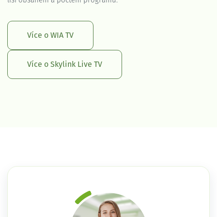
liší obsahem a počtem programů.
Více o WIA TV
Více o Skylink Live TV