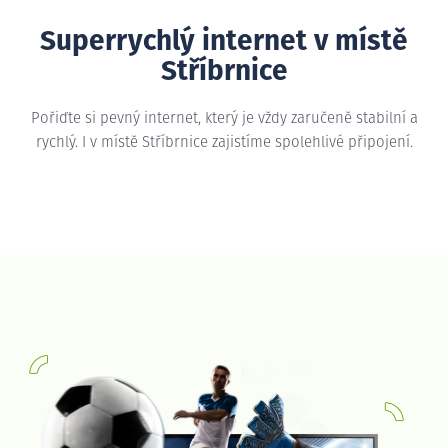
Superrychlý internet v místě
Stříbrnice
Pořiďte si pevný internet, který je vždy zaručeně stabilní a
rychlý. I v místě Stříbrnice zajistíme spolehlivé připojení.