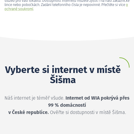
služeb pro vaši lokalitu. Dostupnost internetu můžete zjistit i na naší zákaznické
lince nebo pobočkách. Zadání telefonního čísla je nepovinné. Přečtěte si více
o
ochraně soukromí
.
Vyberte si internet v místě
Šišma
Náš internet je téměř všude.
Internet od WIA pokrývá přes
99 % domácností
v České republice.
Ověřte si dostupnosti v místě Šišma.