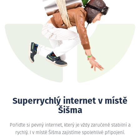
Superrychlý internet v místě
Šišma
Pořiďte si pevný internet, který je vždy zaručeně stabilní a
rychlý. I v místě Šišma zajistíme spolehlivé připojení.