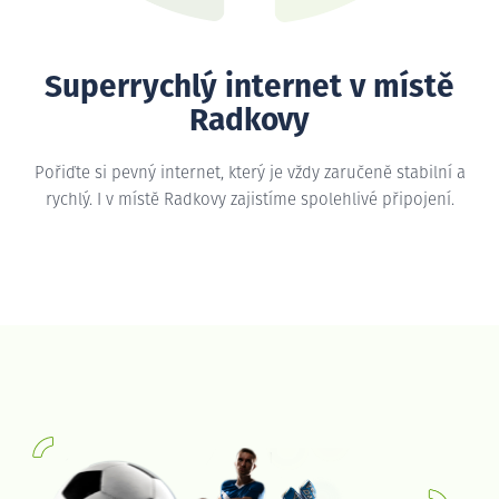
Superrychlý internet v místě
Radkovy
Pořiďte si pevný internet, který je vždy zaručeně stabilní a
rychlý. I v místě Radkovy zajistíme spolehlivé připojení.