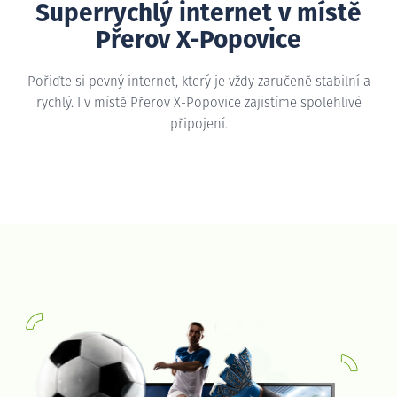
Superrychlý internet v místě
Přerov X-Popovice
Pořiďte si pevný internet, který je vždy zaručeně stabilní a
rychlý. I v místě Přerov X-Popovice zajistíme spolehlivé
připojení.