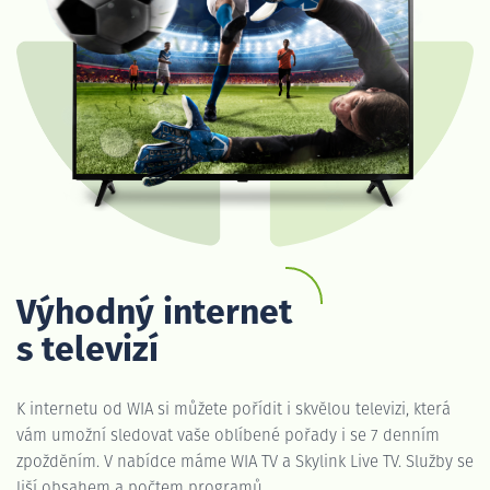
Výhodný internet
s televizí
K internetu od WIA si můžete pořídit i skvělou televizi, která
vám umožní sledovat vaše oblíbené pořady i se 7 denním
zpožděním. V nabídce máme WIA TV a Skylink Live TV. Služby se
liší obsahem a počtem programů.