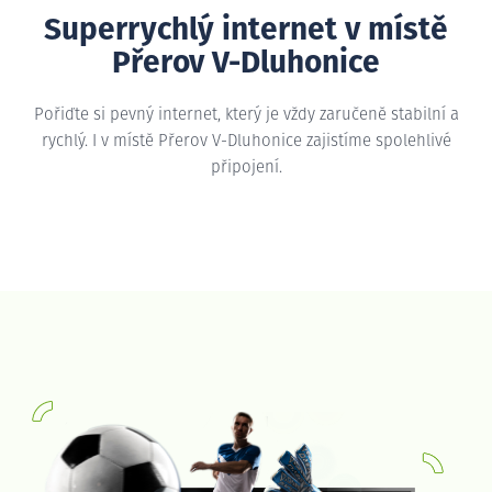
Superrychlý internet v místě
Přerov V-Dluhonice
Pořiďte si pevný internet, který je vždy zaručeně stabilní a
rychlý. I v místě Přerov V-Dluhonice zajistíme spolehlivé
připojení.