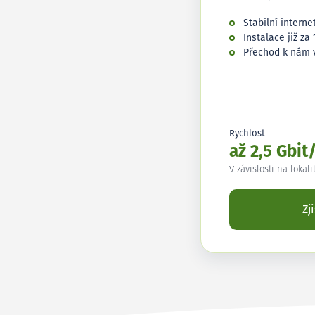
Stabilní interne
Instalace již za 
Přechod k nám 
Rychlost
až 2,5 Gbit
V závislosti na lokali
Zj