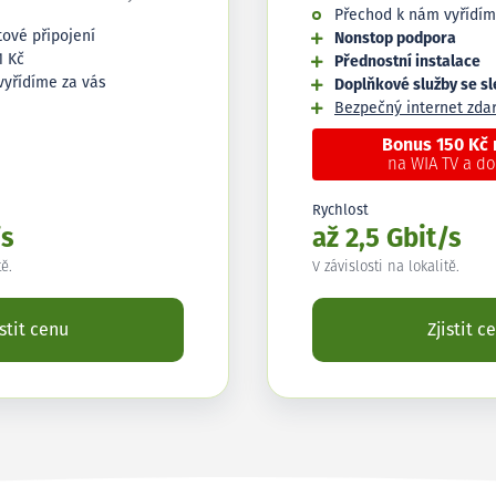
Přechod k nám vyřídím
tové připojení
Nonstop podpora
1 Kč
Přednostní instalace
vyřídíme za vás
Doplňkové služby se s
Bezpečný internet zd
Bonus 150 Kč
na WIA TV a d
Rychlost
/s
až 2,5 Gbit/s
tě.
V závislosti na lokalitě.
istit cenu
Zjistit c