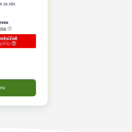
e za vás
levou
arma
 měsíčně
oplňky
enu