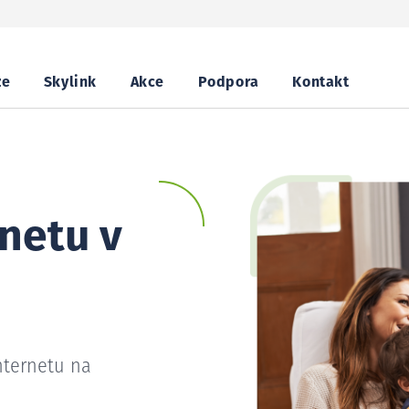
ze
Skylink
Akce
Podpora
Kontakt
netu v
nternetu na