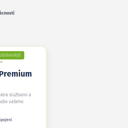
ácností
oblíbenější
 Premium
extra službami a
odle vašeho
ipojení