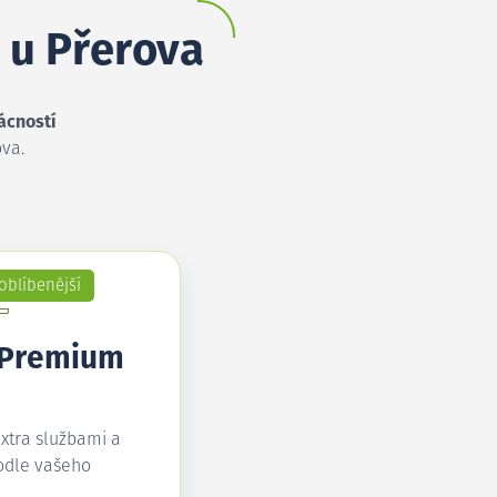
e u Přerova
ácností
ova.
oblíbenější
 Premium
extra službami a
odle vašeho