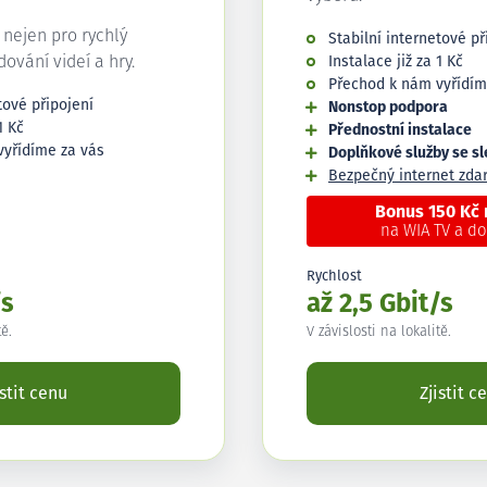
í nejen pro rychlý
Stabilní internetové př
edování videí a hry.
Instalace již za 1 Kč
Přechod k nám vyřídím
tové připojení
Nonstop podpora
1 Kč
Přednostní instalace
vyřídíme za vás
Doplňkové služby se s
Bezpečný internet zd
Bonus 150 Kč
na WIA TV a d
Rychlost
/s
až 2,5 Gbit/s
tě.
V závislosti na lokalitě.
istit cenu
Zjistit c