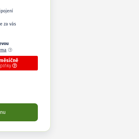
ipojení
e za vás
levou
arma
 měsíčně
oplňky
enu