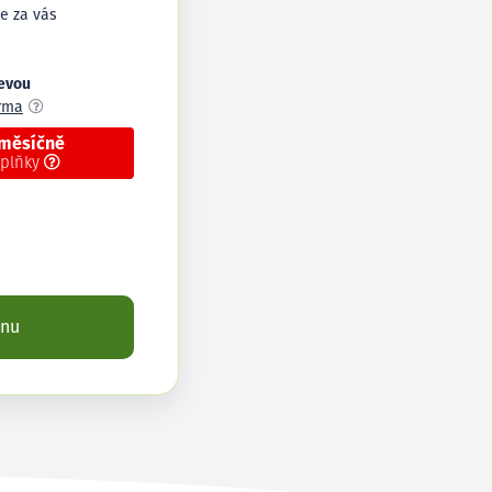
e za vás
levou
arma
 měsíčně
oplňky
enu