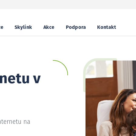
ze
Skylink
Akce
Podpora
Kontakt
netu v
nternetu na