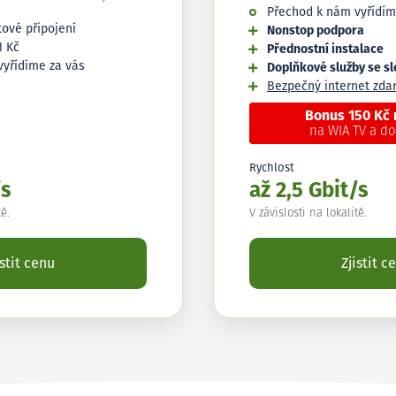
Přechod k nám vyřídím
tové připojení
Nonstop podpora
1 Kč
Přednostní instalace
vyřídíme za vás
Doplňkové služby se s
Bezpečný internet zd
Bonus 150 Kč
na WIA TV a d
Rychlost
/s
až 2,5 Gbit/s
tě.
V závislosti na lokalitě.
istit cenu
Zjistit c