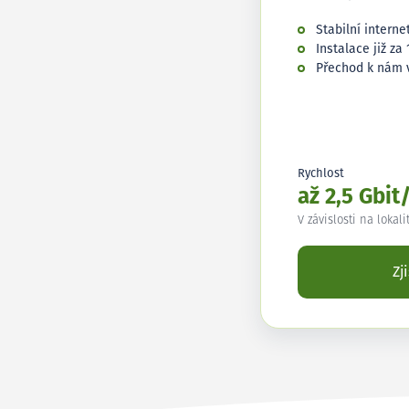
Stabilní interne
Instalace již za 
Přechod k nám 
Rychlost
až 2,5 Gbit
V závislosti na lokali
Zj