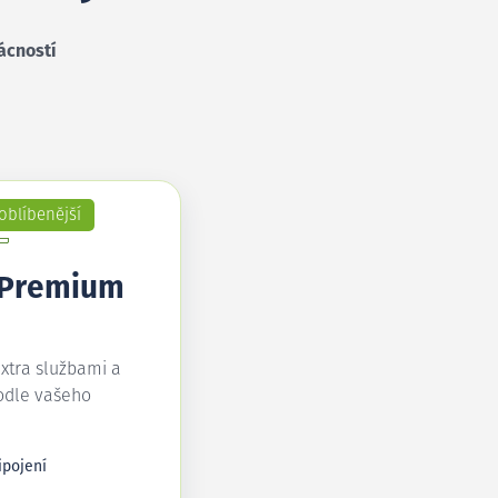
ácností
oblíbenější
 Premium
extra službami a
odle vašeho
ipojení