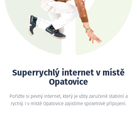
Superrychlý internet v místě
Opatovice
Pořiďte si pevný internet, který je vždy zaručeně stabilní a
rychlý. I v místě Opatovice zajistíme spolehlivé připojení.