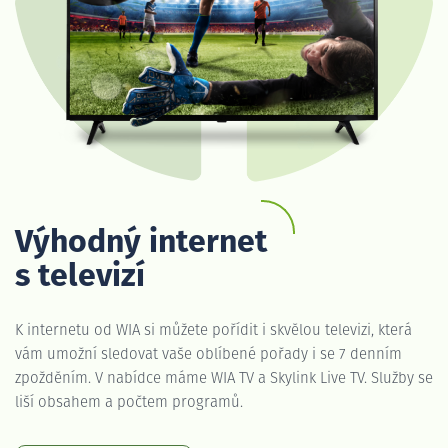
Výhodný internet
s televizí
K internetu od WIA si můžete pořídit i skvělou televizi, která
vám umožní sledovat vaše oblíbené pořady i se 7 denním
zpožděním. V nabídce máme WIA TV a Skylink Live TV. Služby se
liší obsahem a počtem programů.