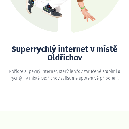
Superrychlý internet v místě
Oldřichov
Pořiďte si pevný internet, který je vždy zaručeně stabilní a
rychlý. I v místě Oldřichov zajistíme spolehlivé připojení.