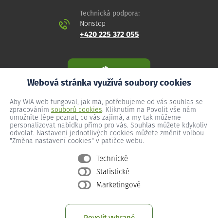
Technická podpora:
Nonstop
+420 225 372 055
Webová stránka využívá soubory cookies
Aby WIA web fungoval, jak má, potřebujeme od vás souhlas se
zpracováním
souborů cookies
. Kliknutím na Povolit vše nám
umožníte lépe poznat, co vás zajímá, a my tak můžeme
personalizovat nabídku přímo pro vás. Souhlas můžete kdykoliv
odvolat. Nastavení jednotlivých cookies můžete změnit volbou
"Změna nastavení cookies" v patičce webu.
Technické
Statistické
Všeobecné podmínky
Marketingové
Ochrana osobních údajů
Změna nastavení cookies