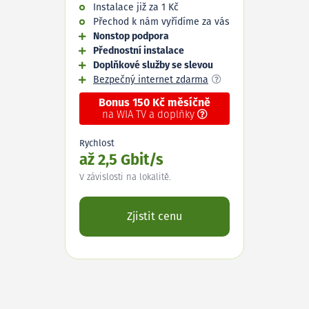
Instalace již za 1 Kč
Přechod k nám vyřídíme za vás
Nonstop podpora
Přednostní instalace
Doplňkové služby se slevou
Bezpečný internet zdarma
Bonus 150 Kč měsíčně
na WIA TV a doplňky
Rychlost
až 2,5 Gbit/s
V závislosti na lokalitě.
Zjistit cenu