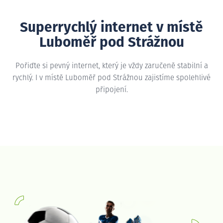
Superrychlý internet v místě
Luboměř pod Strážnou
Pořiďte si pevný internet, který je vždy zaručeně stabilní a
rychlý. I v místě Luboměř pod Strážnou zajistíme spolehlivé
připojení.