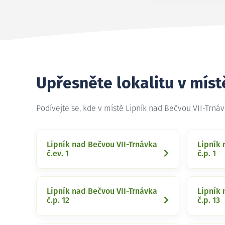
Upřesněte lokalitu v míst
Podívejte se, kde v místě Lipník nad Bečvou VII-Trn
Lipník nad Bečvou VII-Trnávka
Lipník 
č.ev. 1
č.p. 1
Lipník nad Bečvou VII-Trnávka
Lipník 
č.p. 12
č.p. 13