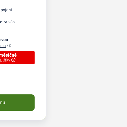
ipojení
e za vás
levou
arma
 měsíčně
oplňky
enu