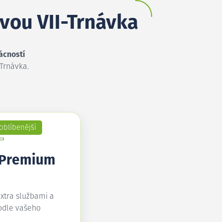
čvou VII-Trnávka
ácností
-Trnávka.
oblíbenější
 Premium
extra službami a
odle vašeho