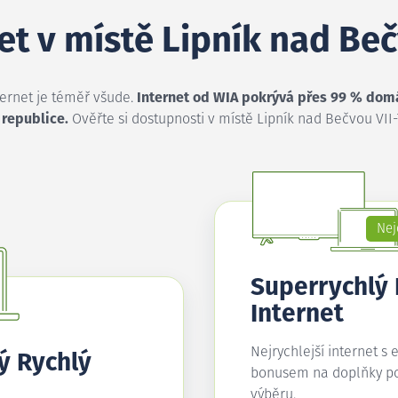
net v místě Lipník nad Be
ternet je téměř všude.
Internet od WIA pokrývá přes 99 % dom
 republice.
Ověřte si dostupnosti v místě Lipník nad Bečvou VII
Nej
Superrychlý
Internet
Nejrychlejší internet s 
ý Rychlý
bonusem na doplňky p
výběru.