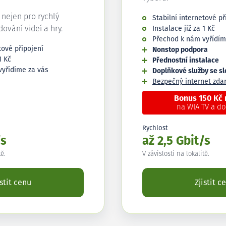
í nejen pro rychlý
Stabilní internetové př
edování videí a hry.
Instalace již za 1 Kč
Přechod k nám vyřídím
tové připojení
Nonstop podpora
1 Kč
Přednostní instalace
vyřídíme za vás
Doplňkové služby se s
Bezpečný internet zd
Bonus 150 Kč
na WIA TV a d
Rychlost
/s
až 2,5 Gbit/s
tě.
V závislosti na lokalitě.
istit cenu
Zjistit c