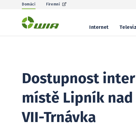
Domácí
Firemní
Internet
Televi
Dostupnost inter
místě Lipník nad
VII-Trnávka