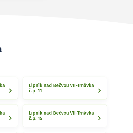
a
vka
Lipník nad Bečvou VII-Trnávka
č.p. 11
vka
Lipník nad Bečvou VII-Trnávka
č.p. 15