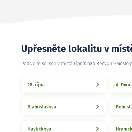
Upřesněte lokalitu v míst
Podívejte se, kde v místě Lipník nad Bečvou I-Město
28. října
A. Dvoř
Blahoslavova
Bohusl
Havlíčkova
Hranic