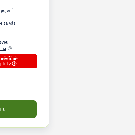
ipojení
e za vás
levou
arma
 měsíčně
oplňky
enu