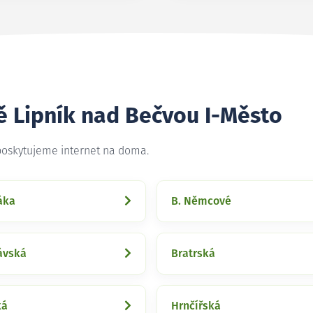
ě Lipník nad Bečvou I-Město
 poskytujeme internet na doma.
áka
B. Němcové
ávská
Bratrská
ká
Hrnčířská