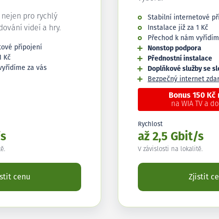
í nejen pro rychlý
Stabilní internetové př
edování videí a hry.
Instalace již za 1 Kč
Přechod k nám vyřídím
tové připojení
Nonstop podpora
1 Kč
Přednostní instalace
vyřídíme za vás
Doplňkové služby se s
Bezpečný internet zd
Bonus 150 Kč
na WIA TV a d
Rychlost
/s
až 2,5 Gbit/s
tě.
V závislosti na lokalitě.
istit cenu
Zjistit c