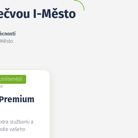
Bečvou I-Město
ácností
-Město.
oblíbenější
 Premium
extra službami a
odle vašeho