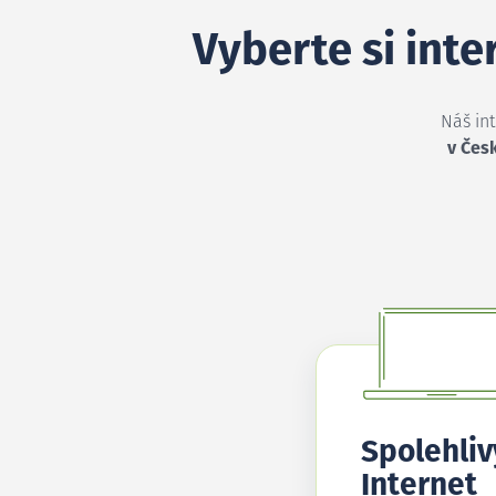
Vyberte si inte
Náš in
v Čes
Spolehliv
Internet