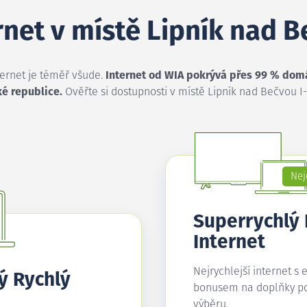
rnet v místě Lipník nad 
ternet je téměř všude.
Internet od WIA pokrývá přes 99 % dom
ké republice.
Ověřte si dostupnosti v místě Lipník nad Bečvou I
Nej
Superrychlý
Internet
Nejrychlejší internet s 
ý Rychlý
bonusem na doplňky p
výběru.