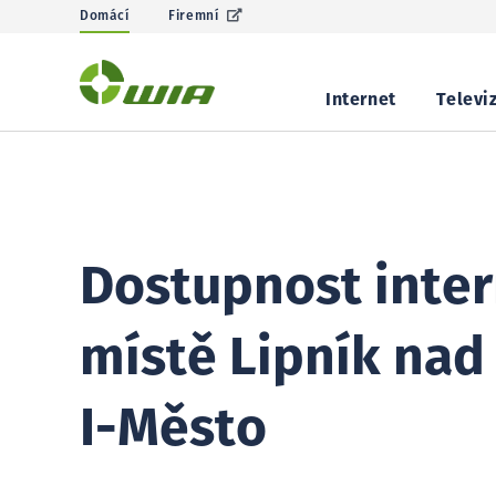
Domácí
Firemní
Internet
Televi
Dostupnost inter
místě Lipník nad
I-Město