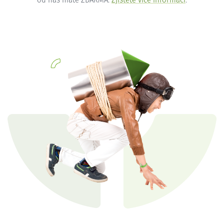
od nás máte ZDARMA.
Zjistěte více informací
.