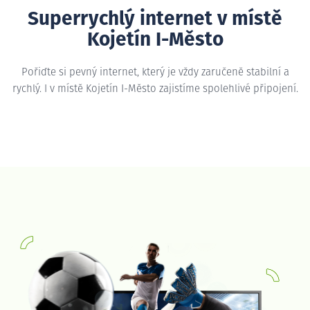
Superrychlý internet v místě
Kojetín I-Město
Pořiďte si pevný internet, který je vždy zaručeně stabilní a
rychlý. I v místě Kojetín I-Město zajistíme spolehlivé připojení.