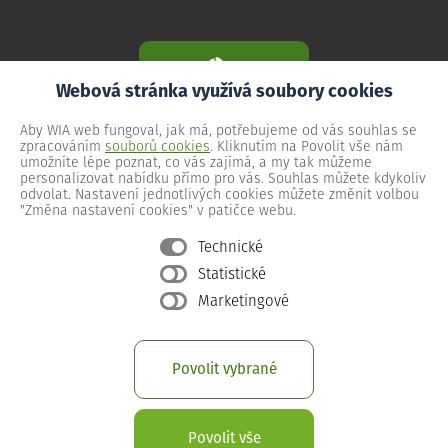
Webová stránka využívá soubory cookies
Aby WIA web fungoval, jak má, potřebujeme od vás souhlas se
zpracováním
souborů cookies
. Kliknutím na Povolit vše nám
umožníte lépe poznat, co vás zajímá, a my tak můžeme
personalizovat nabídku přímo pro vás. Souhlas můžete kdykoliv
odvolat. Nastavení jednotlivých cookies můžete změnit volbou
"Změna nastavení cookies" v patičce webu.
Technické
Statistické
Všeobecné podmínky
Marketingové
Ochrana osobních údajů
Změna nastavení cookies
Povolit vybrané
Provozní podmínky předplacený internet
Provozní podmínky WIA Optika
Povolit vše