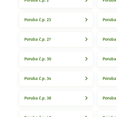
Poruba č.p. 2
Poruba 
Poruba č.p. 23
Poruba 
Poruba č.p. 27
Poruba 
Poruba č.p. 30
Poruba 
Poruba č.p. 34
Poruba 
Poruba č.p. 38
Poruba 