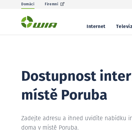
Domácí
Firemní
Internet
Televi
Dostupnost inter
místě Poruba
Zadejte adresu a ihned uvidíte nabídku i
doma v místě Poruba.