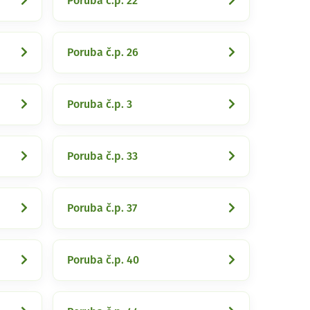
Poruba č.p. 22
Poruba č.p. 26
Poruba č.p. 3
Poruba č.p. 33
Poruba č.p. 37
Poruba č.p. 40