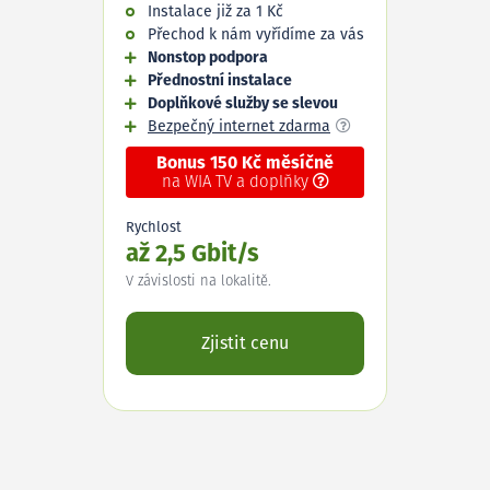
Instalace již za 1 Kč
Přechod k nám vyřídíme za vás
Nonstop podpora
Přednostní instalace
Doplňkové služby se slevou
Bezpečný internet zdarma
Bonus 150 Kč měsíčně
na WIA TV a doplňky
Rychlost
až 2,5 Gbit/s
V závislosti na lokalitě.
Zjistit cenu