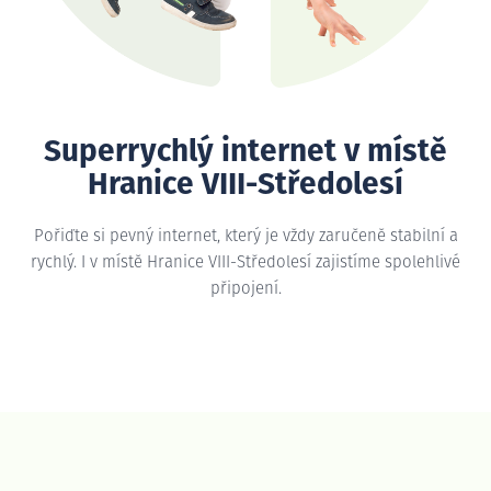
Superrychlý internet v místě
Hranice VIII-Středolesí
Pořiďte si pevný internet, který je vždy zaručeně stabilní a
rychlý. I v místě Hranice VIII-Středolesí zajistíme spolehlivé
připojení.