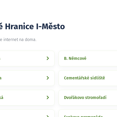
ě Hranice I-Město
me internet na doma.
a
B. Němcové
a
Cementářské sídliště
ká
Dvořákovo stromořadí