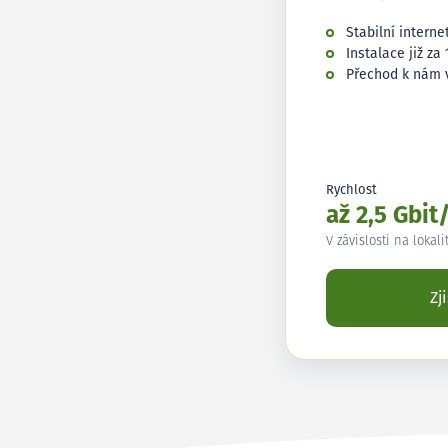
Stabilní interne
Instalace již za 
Přechod k nám 
Rychlost
až 2,5 Gbit
V závislosti na lokali
Zj