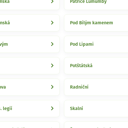
ánská
Patrice Lumumby
enská
Pod Bílým kamenem
ivým
Pod Lipami
Potštátská
ova
Radniční
. legií
Skalní