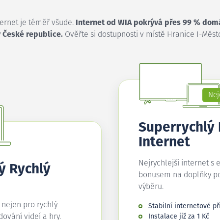
ternet je téměř všude.
Internet od WIA pokrývá přes 99 % dom
 České republice.
Ověřte si dostupnosti v místě Hranice I-Měst
Nej
Superrychlý
Internet
Nejrychlejší internet s 
ý Rychlý
bonusem na doplňky p
výběru.
í nejen pro rychlý
Stabilní internetové př
edování videí a hry.
Instalace již za 1 Kč