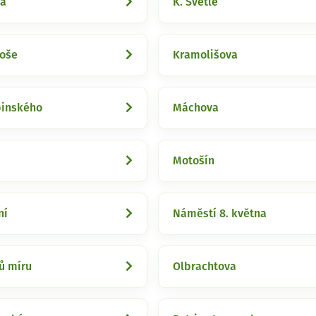
ka
K. Světlé
roše
Kramolišova
binského
Máchova
Motošín
ní
Náměstí 8. května
ů míru
Olbrachtova