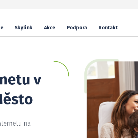
ze
Skylink
Akce
Podpora
Kontakt
netu v
Město
nternetu na