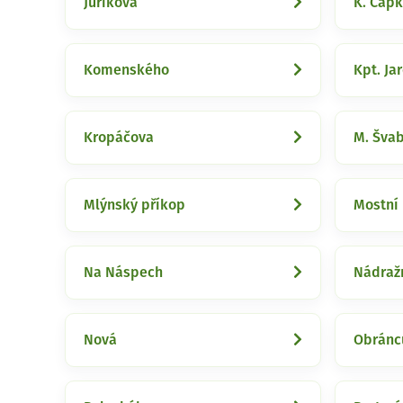
Jurikova
K. Čap
Komenského
Kpt. Ja
Kropáčova
M. Šva
Mlýnský příkop
Mostní
Na Náspech
Nádraž
Nová
Obránc