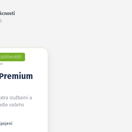
ácností
o.
oblíbenější
 Premium
extra službami a
odle vašeho
ipojení