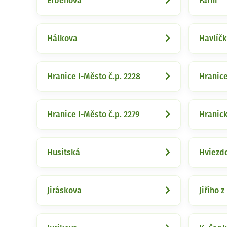
Erbenova
Farní
Hálkova
Havlíč
Hranice I-Město č.p. 2228
Hranice
Hranice I-Město č.p. 2279
Hranic
Husitská
Hviezd
Jiráskova
Jiřího 