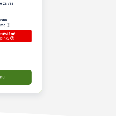
e za vás
levou
arma
 měsíčně
oplňky
enu