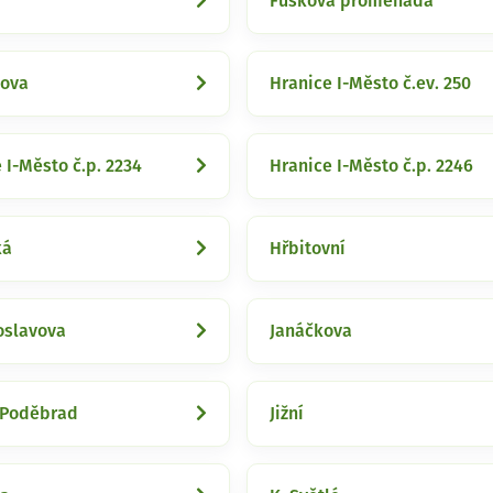
Fuskova promenáda
kova
Hranice I-Město č.ev. 250
 I-Město č.p. 2234
Hranice I-Město č.p. 2246
ká
Hřbitovní
oslavova
Janáčkova
z Poděbrad
Jižní