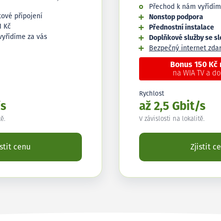
Přechod k nám vyřídím
tové připojení
Nonstop podpora
1 Kč
Přednostní instalace
vyřídíme za vás
Doplňkové služby se s
Bezpečný internet zd
Bonus 150 Kč
na WIA TV a d
Rychlost
/s
až 2,5 Gbit/s
tě.
V závislosti na lokalitě.
istit cenu
Zjistit c