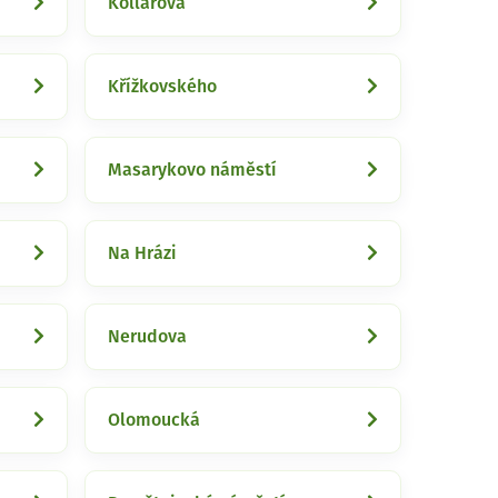
Kollárova
Křížkovského
Masarykovo náměstí
Na Hrázi
Nerudova
Olomoucká