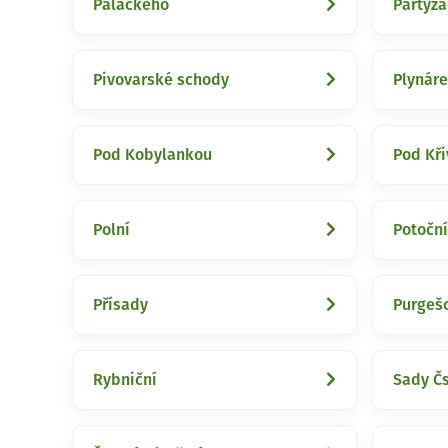
Palackého
Partyz
Pivovarské schody
Plynár
Pod Kobylankou
Pod Kř
Polní
Potoční
Přísady
Purgeš
Rybniční
Sady Čs