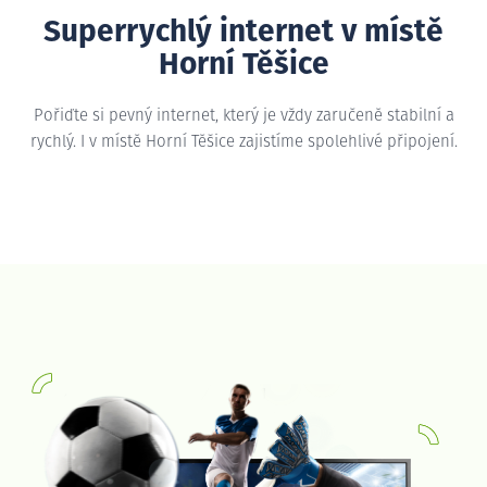
Superrychlý internet v místě
Horní Těšice
Pořiďte si pevný internet, který je vždy zaručeně stabilní a
rychlý. I v místě Horní Těšice zajistíme spolehlivé připojení.