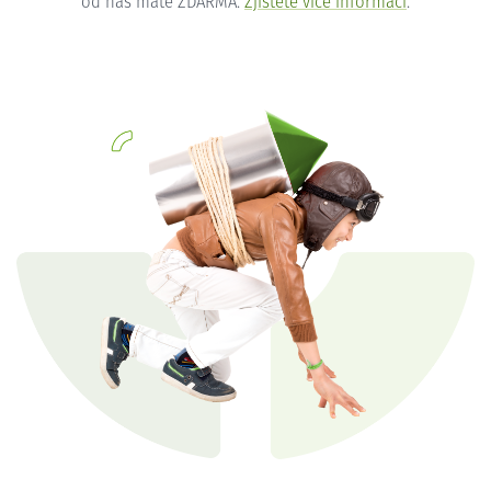
od nás máte ZDARMA.
Zjistěte více informací
.