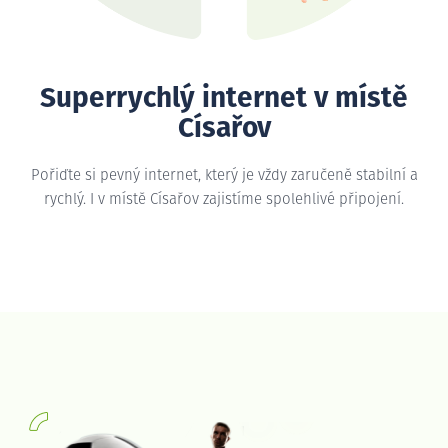
Superrychlý internet v místě
Císařov
Pořiďte si pevný internet, který je vždy zaručeně stabilní a
rychlý. I v místě Císařov zajistíme spolehlivé připojení.