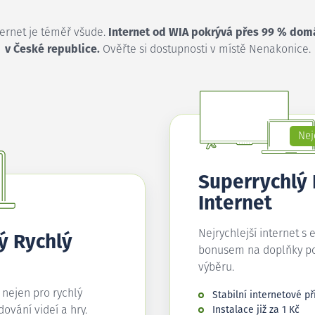
ternet je téměř všude.
Internet od WIA pokrývá přes 99 % dom
v České republice.
Ověřte si dostupnosti v místě Nenakonice.
Nej
Superrychlý
Internet
Nejrychlejší internet s 
ý Rychlý
bonusem na doplňky p
výběru.
í nejen pro rychlý
Stabilní internetové př
edování videí a hry.
Instalace již za 1 Kč