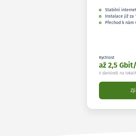
Stabilní interne
Instalace již za 
Přechod k nám 
Rychlost
až 2,5 Gbit
V závislosti na lokali
Zj