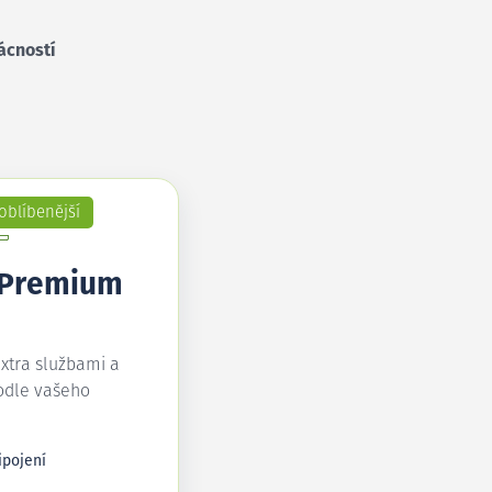
ácností
oblíbenější
 Premium
extra službami a
odle vašeho
ipojení