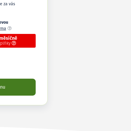
e za vás
levou
arma
 měsíčně
oplňky
enu