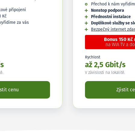
Přechod k nám vyřídím
tové připojení
Nonstop podpora
1 Kč
Přednostní instalace
vyřídíme za vás
Doplňkové služby se s
Bezpečný internet zd
Bonus 150 Kč
na WIA TV a d
Rychlost
/s
až 2,5 Gbit/s
tě.
V závislosti na lokalitě.
istit cenu
Zjistit c