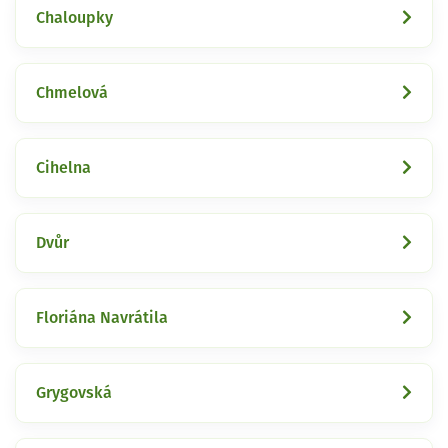
Chaloupky
Chmelová
Cihelna
Dvůr
Floriána Navrátila
Grygovská