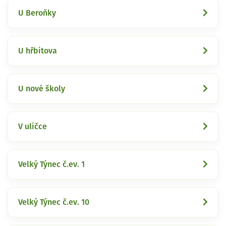
U Beroňky
U hřbitova
U nové školy
V uličce
Velký Týnec č.ev. 1
Velký Týnec č.ev. 10