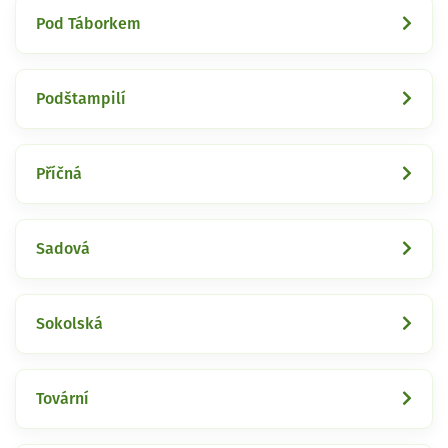
Pod Táborkem
Podštampilí
Příčná
Sadová
Sokolská
Tovární