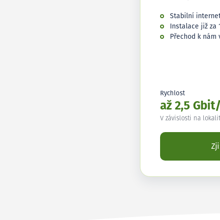
Stabilní interne
Instalace již za 
Přechod k nám 
Rychlost
až 2,5 Gbit
V závislosti na lokali
Zj