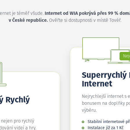
ternet je téměř všude.
Internet od WIA pokrývá přes 99 % dom
v České republice.
Ověřte si dostupnosti v místě Tovéř.
Nej
Superrychlý
Internet
Nejrychlejší internet s 
ý Rychlý
bonusem na doplňky p
výběru.
í nejen pro rychlý
Stabilní internetové př
edování videí a hry.
Instalace již za 1 Kč