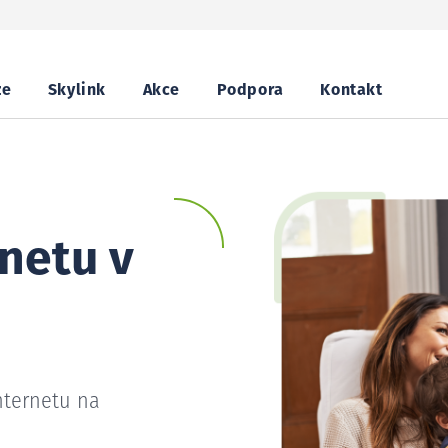
ze
Skylink
Akce
Podpora
Kontakt
netu v
nternetu na