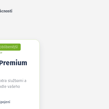
ácností
oblíbenější
 Premium
extra službami a
odle vašeho
ipojení