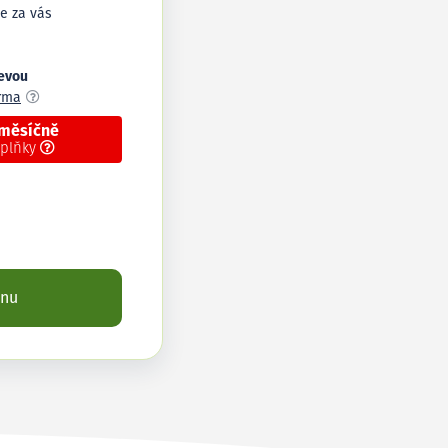
e za vás
levou
arma
 měsíčně
oplňky
enu