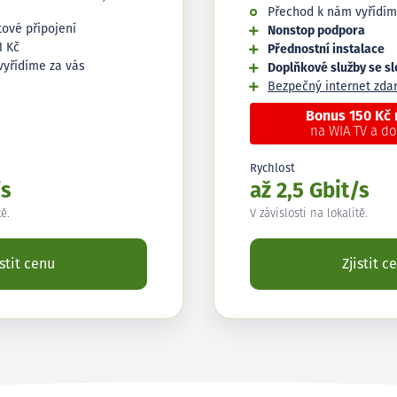
Přechod k nám vyřídím
tové připojení
Nonstop podpora
1 Kč
Přednostní instalace
vyřídíme za vás
Doplňkové služby se s
Bezpečný internet zd
Bonus 150 Kč
na WIA TV a d
Rychlost
/s
až 2,5 Gbit/s
tě.
V závislosti na lokalitě.
istit cenu
Zjistit c