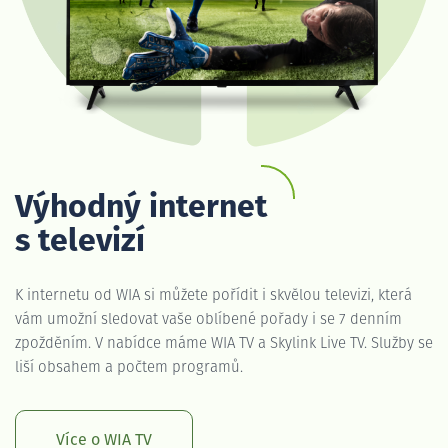
Výhodný internet
s televizí
K internetu od WIA si můžete pořídit i skvělou televizi, která
vám umožní sledovat vaše oblíbené pořady i se 7 denním
zpožděním. V nabídce máme WIA TV a Skylink Live TV. Služby se
liší obsahem a počtem programů.
Více o WIA TV