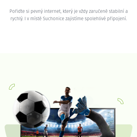
Pořiďte si pevný internet, který je vždy zaručeně stabilní a
rychlý. I v místě Suchonice zajistíme spolehlivé připojení.