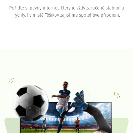
Pořiďte si pevný internet, který je vždy zaručeně stabilní a
rychlý. I v místě Těšíkov zajistíme spolehlivé připojení.