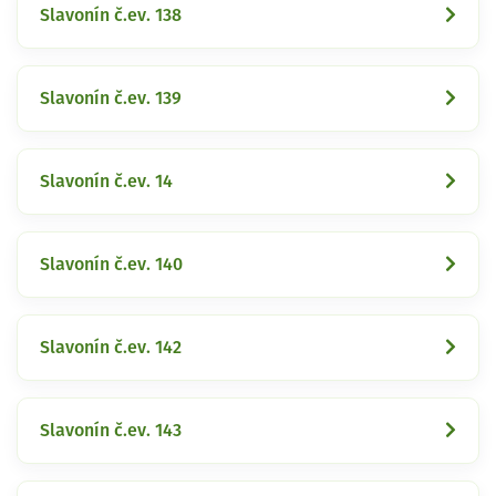
Slavonín č.ev. 138
Slavonín č.ev. 139
Slavonín č.ev. 14
Slavonín č.ev. 140
Slavonín č.ev. 142
Slavonín č.ev. 143