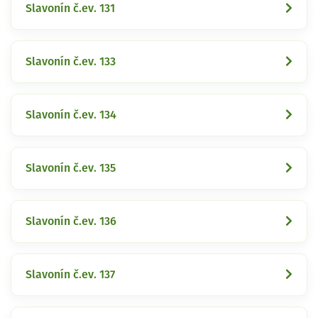
Slavonín č.ev. 131
Slavonín č.ev. 133
Slavonín č.ev. 134
Slavonín č.ev. 135
Slavonín č.ev. 136
Slavonín č.ev. 137