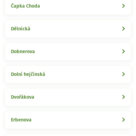
Čapka Choda
Dělnická
Dobnerova
Dolní hejčínská
Dvořákova
Erbenova