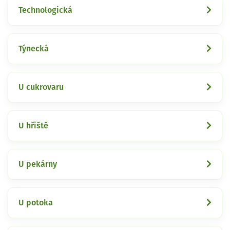
Technologická
Týnecká
U cukrovaru
U hřiště
U pekárny
U potoka