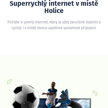
Superrychlý internet v místě
Holice
Pořiďte si pevný internet, který je vždy zaručeně stabilní a
rychlý. I v místě Holice zajistíme spolehlivé připojení.