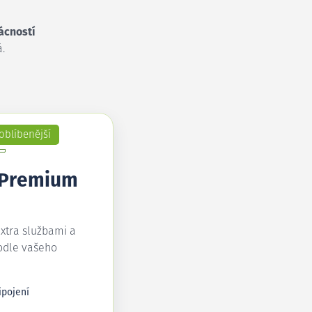
ácností
.
oblíbenější
 Premium
extra službami a
odle vašeho
ipojení