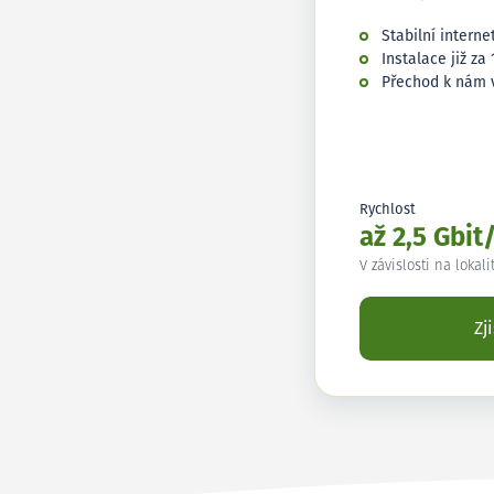
Stabilní interne
Instalace již za 
Přechod k nám 
Rychlost
až 2,5 Gbit
V závislosti na lokali
Zj