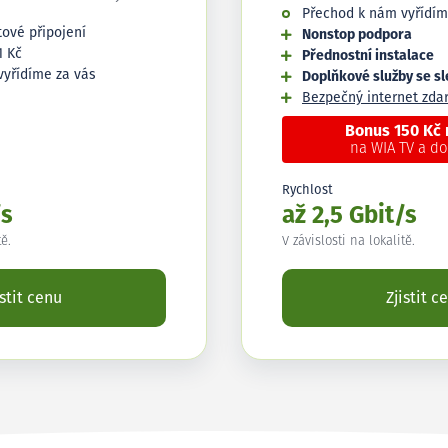
Přechod k nám vyřídím
tové připojení
Nonstop podpora
1 Kč
Přednostní instalace
vyřídíme za vás
Doplňkové služby se s
Bezpečný internet zd
Bonus 150 Kč
na WIA TV a d
Rychlost
/s
až 2,5 Gbit/s
tě.
V závislosti na lokalitě.
istit cenu
Zjistit c