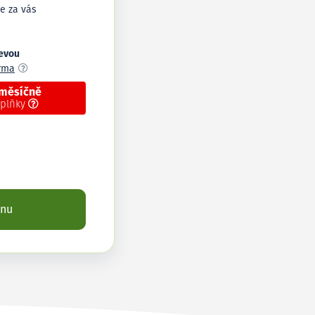
e za vás
levou
arma
 měsíčně
oplňky
enu