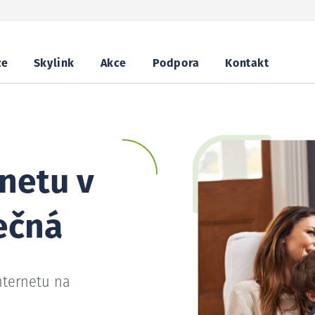
ze
Skylink
Akce
Podpora
Kontakt
netu v
ečná
nternetu na