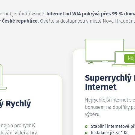
ternet je téměř všude.
Internet od WIA pokrývá přes 99 % dom
v České republice.
Ověřte si dostupnosti v místě Nová Hradečná
Nej
Superrychlý
Internet
Nejrychlejší internet s 
ý Rychlý
bonusem na doplňky p
výběru.
í nejen pro rychlý
Stabilní internetové př
edování videí a hry.
Instalace již za 1 Kč