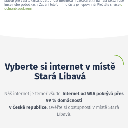
služeb pro vaši lokalitu. Dostupnost internetu můžete zjistit i na naší zákaznické
lince nebo pobočkách. Zadání telefonního čísla je nepovinné. Přečtěte si více
o
ochraně soukromí
.
Vyberte si internet v místě
Stará Libavá
Náš internet je téměř všude.
Internet od WIA pokrývá přes
99 % domácností
v České republice.
Ověřte si dostupnosti v místě Stará
Libavá.