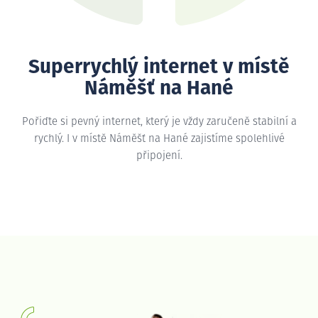
Superrychlý internet v místě
Náměšť na Hané
Pořiďte si pevný internet, který je vždy zaručeně stabilní a
rychlý. I v místě Náměšť na Hané zajistíme spolehlivé
připojení.