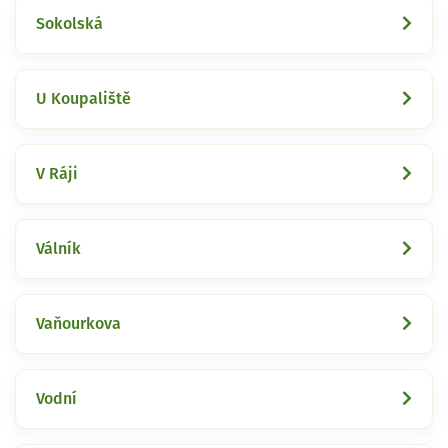
Sokolská
U Koupaliště
V Ráji
Válník
Vaňourkova
Vodní